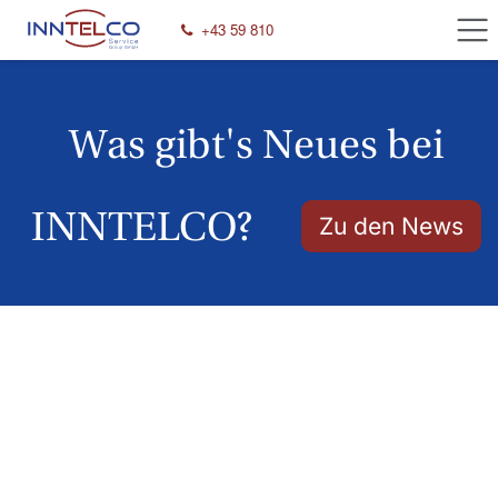
Zum Inhalt springen
+43 59 810​
Was gibt's Neues bei
INNTELCO?
Zu d​​​​en News